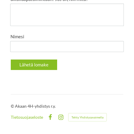
Nimesi
Lähetä lomake
©
Akaan 4H-yhdistys r.y.
Tietosuojaseloste
Tehty Yhdistysavaimella
Facebook
Instagram