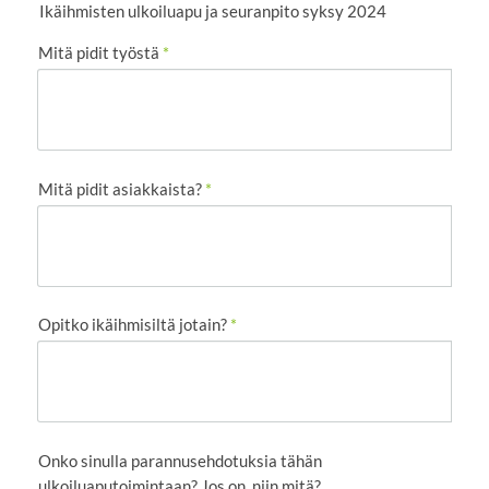
Ikäihmisten ulkoiluapu ja seuranpito syksy 2024
Mitä pidit työstä
*
Mitä pidit asiakkaista?
*
Opitko ikäihmisiltä jotain?
*
Onko sinulla parannusehdotuksia tähän
ulkoiluaputoimintaan? Jos on, niin mitä?